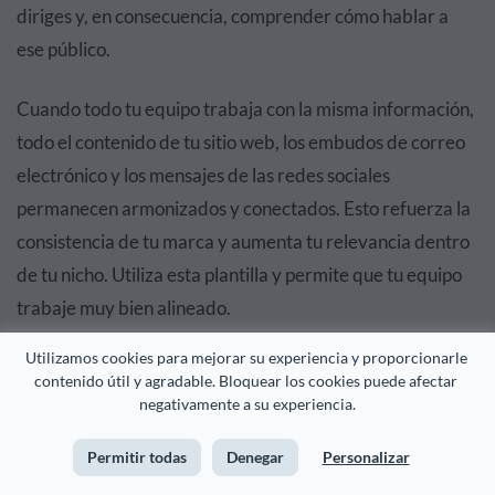
diriges y, en consecuencia, comprender cómo hablar a
ese público.
Cuando todo tu equipo trabaja con la misma información,
todo el contenido de tu sitio web, los embudos de correo
electrónico y los mensajes de las redes sociales
permanecen armonizados y conectados. Esto refuerza la
consistencia de tu marca y aumenta tu relevancia dentro
de tu nicho. Utiliza esta plantilla y permite que tu equipo
trabaje muy bien alineado.
Utilizamos cookies para mejorar su experiencia y proporcionarle 
contenido útil y agradable. Bloquear los cookies puede afectar 
negativamente a su experiencia.
Permitir todas
Denegar
Personalizar