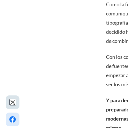
Como la f
comunique
tipografí
decidido h
de combin
Con los c
de fuentes
empezar a
ser los mi
Y para de
preparado
modernas 
mismo.