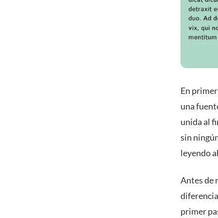
En primer 
una fuente
unida al f
sin ningún
leyendo a
Antes de 
diferencia
primer pa