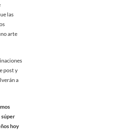
e
ue las
os
ino arte
binaciones
e post y
lverán a
emos
 súper
eños hoy