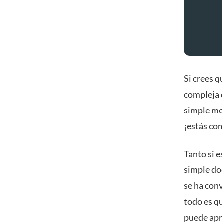
Si crees q
compleja q
simple mo
¡estás c
Tanto si e
simple do
se ha con
todo es qu
puede apr