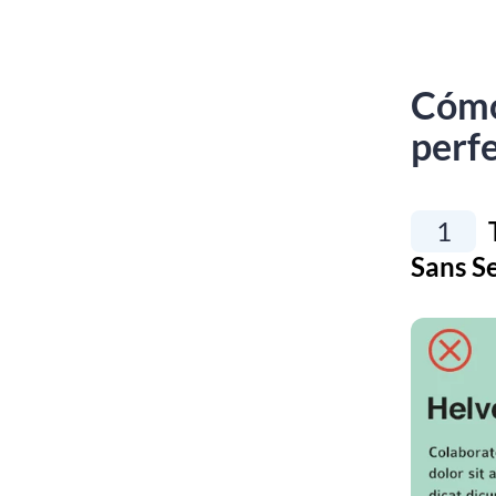
Cómo
perf
1
T
Sans Se