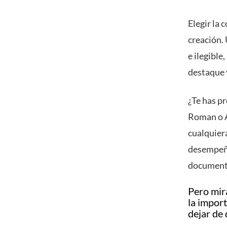
Elegir la 
creación.
e ilegible
destaque 
¿Te has p
Roman o A
cualquiera
desempeña
documento
Pero mir
la impor
dejar de