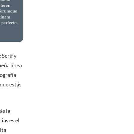
 Serif y
ueña línea
pografía
 que estás
ás la
ias es el
lta