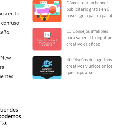
Cómo crear un banner
publicitario gratis en 6
cia en tu
pasos (guía paso a paso)
e confuso
15 Consejos infalibles
iseño
para saber si tu logotipo
creativo es eficaz
s New
40 Diseños de logotipos
creativos y únicos en los
ra
que inspirarse
fuentes
ntiendes
e podemos
ta.