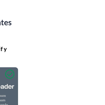
ntes
f y