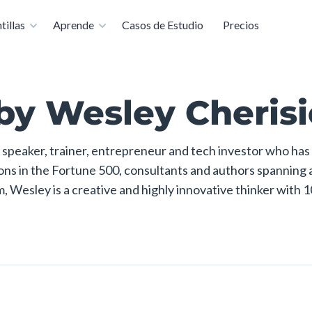
nviértase en un experto en presentaciones de forma gratuita
tillas
Aprende
Casos de Estudio
Precios
by Wesley Cheris
 speaker, trainer, entrepreneur and tech investor who has
ons in the Fortune 500, consultants and authors spanning a
Wesley is a creative and highly innovative thinker with 1