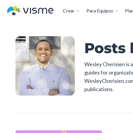
Disponible: co
Crear
Para Equipos
Plan
Posts 
Wesley Cherisien is a
guides for organizati
WesleyCherisien.com, 
publications.