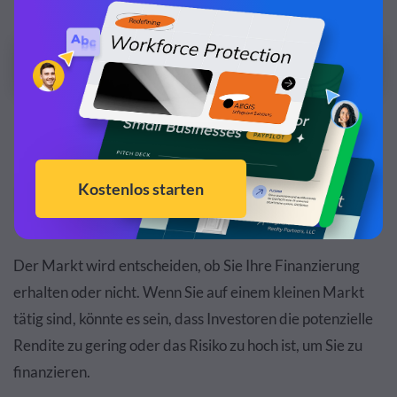
machen Sie sie zu Ihrer eigenen!
Bearbeiten und herunterladen
Marktgröße und -chancen
4
Der Markt wird entscheiden, ob Sie Ihre Finanzierung
erhalten oder nicht. Wenn Sie auf einem kleinen Markt
tätig sind, könnte es sein, dass Investoren die potenzielle
Rendite zu gering oder das Risiko zu hoch ist, um Sie zu
finanzieren.