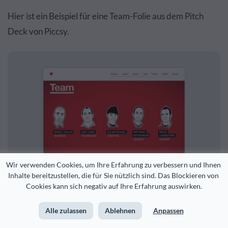
Hier ist ein Beispiel für eine Team-Folie aus dem Pitch
Deck von Piccsy.
Wir verwenden Cookies, um Ihre Erfahrung zu verbessern und Ihnen 
Inhalte bereitzustellen, die für Sie nützlich sind. Das Blockieren von 
Cookies kann sich negativ auf Ihre Erfahrung auswirken.
Image Source
Alle zulassen
Ablehnen
Anpassen
Beschränken Sie die Mitglieder hier auf Ihr Kernteam.