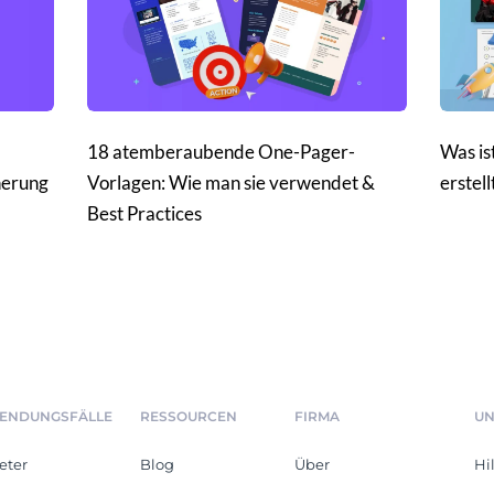
18 atemberaubende One-Pager-
Was is
herung
Vorlagen: Wie man sie verwendet &
erstel
Best Practices
ENDUNGSFÄLLE
RESSOURCEN
FIRMA
UN
eter
Blog
Über
Hi