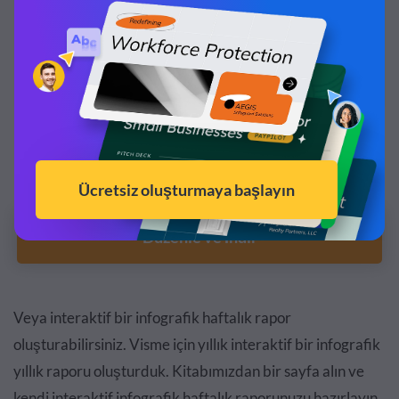
Bu şablonu özelleştirin ve kendinize ait yapın!
Düzenle ve İndir
Veya interaktif bir infografik haftalık rapor
oluşturabilirsiniz. Visme için yıllık interaktif bir infografik
yıllık raporu oluşturduk. Kitabımızdan bir sayfa alın ve
kendi interaktif infografik haftalık raporunuzu hazırlayın.