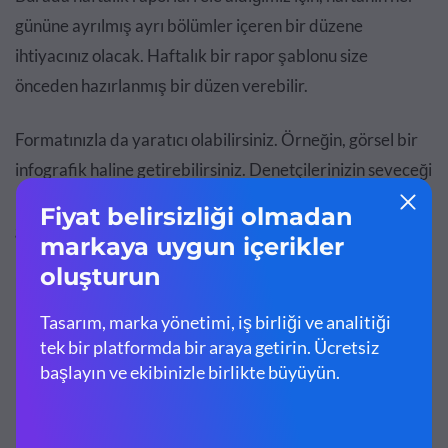
gününe ayrılmış ayrı bölümler içeren bir düzene
ihtiyacınız olacak. Haftalık bir rapor şablonu size
önceden hazırlanmış bir düzen verebilir.
Formatınızla da yaratıcı olabilirsiniz. Örneğin, görsel bir
infografik haline getirebilirsiniz. Denetçilerinizin seveceği
bir haftalık rapor bilgi grafiği oluşturmak için aşağıdaki
gibi bir rapor infografiğini özelleştirin.