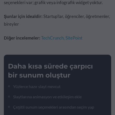
seçenekleri var; grafik veya infografik widget yoktur.
Şunlar için idealdir:
Startup'lar, öğrenciler, öğretmenler,
bireyler
Diğer incelemeler:
TechCrunch,
SitePoint
Daha kısa sürede çarpıcı
bir sunum oluştur
Yüzlerce hazır slayt mevcut
Slaytlarına animasyon ve etkileşim ekle
Çeşitli sunum seçenekleri arasından seçim yap