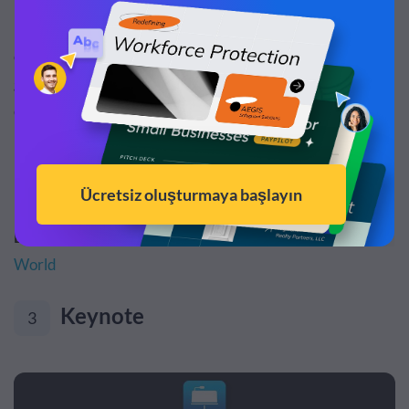
Eksileri:
Tamamen özelleştirilemez; yalnızca doğrusal
olmayan sunumlar oluşturabilir; hatta slayttan slayta
geçiş tarzı bazı izleyicilerde taşıt tutmasına bile neden
olabilir.
Bu kişiler için idealdir:
Öğrenciler, eğitimciler,
konuşmacılar, şirketler.
Diğer incelemeler:
SmallBizTrends,
PCMag.com
,
PC
World
Keynote
3