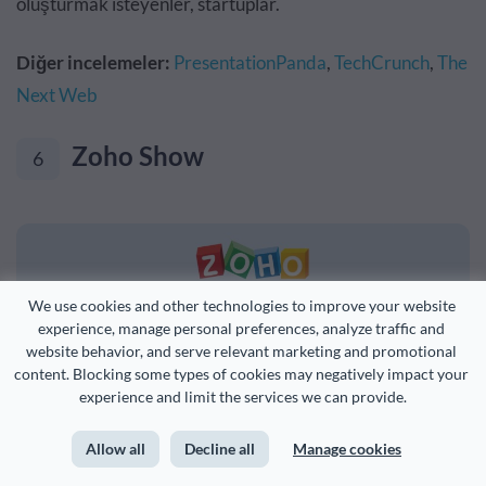
oluşturmak isteyenler, startuplar.
Diğer incelemeler:
PresentationPanda
,
TechCrunch
,
The
Next Web
Zoho Show
6
We use cookies and other technologies to improve your website 
experience, manage personal preferences, analyze traffic and 
Workplace Bundle adlı bir çevrimiçi uygulama paketinin
website behavior, and serve relevant marketing and promotional 
content. Blocking some types of cookies may negatively impact your 
parçası olan Zoho Show, kullanıcılara çevrimiçi tabanlı
experience and limit the services we can provide.
geleneksel bir sunum aracı sağlar.
Allow all
Decline all
Manage cookies
Burada listelenen diğer PowerPoint alternatifleri gibi, bu