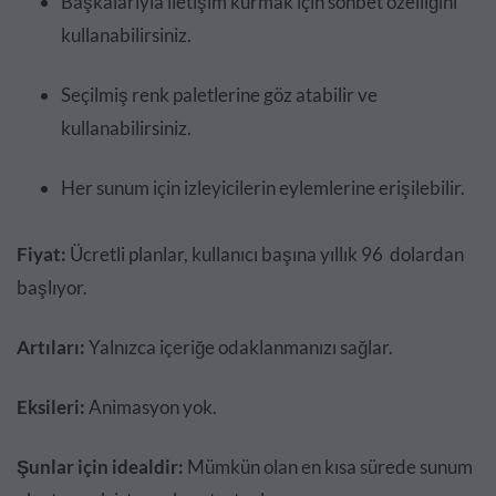
Başkalarıyla iletişim kurmak için sohbet özelliğini
kullanabilirsiniz.
Seçilmiş renk paletlerine göz atabilir ve
kullanabilirsiniz.
Her sunum için izleyicilerin eylemlerine erişilebilir.
Fiyat:
Ücretli planlar, kullanıcı başına yıllık 96 dolardan
başlıyor.
Artıları:
Yalnızca içeriğe odaklanmanızı sağlar.
Eksileri:
Animasyon yok.
Şunlar için idealdir:
Mümkün olan en kısa sürede sunum