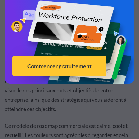
Une fois que vous avez terminé de modifier votre modèle
de roadmap stratégique, votre équipe peut alors
visualiser tous les livrables sur la roadmap et rester
informée des tâches importantes.
5. Modèle de roadmap projet commerciale
Une roadmap commerciale est une représentation
visuelle des principaux buts et objectifs de votre
entreprise, ainsi que des stratégies qui vous aideront à
atteindre ces objectifs.
Ce modèle de roadmap commerciale est calme, cool et
recueilli. Les couleurs sont agréables à regarder et cela