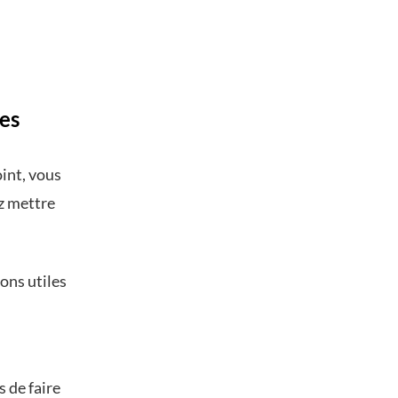
ies
int, vous
z mettre
ons utiles
 de faire