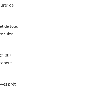
surer de
et de tous
ensuite
cript »
ez peut-
oyez prêt