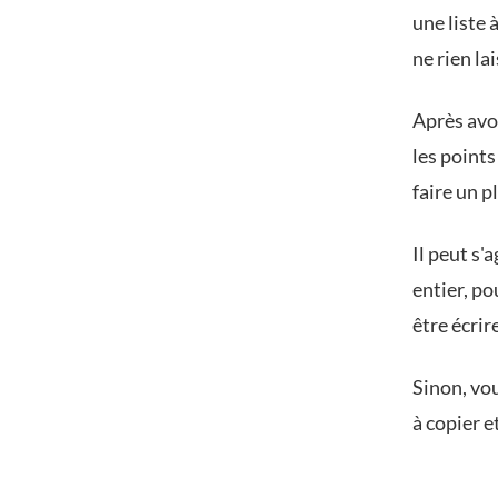
une liste 
ne rien la
Après avoi
les point
faire un p
Il peut s'
entier, po
être écrir
Sinon, vo
à copier 