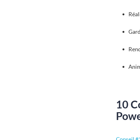
Réal
Gard
Rend
Anim
10 C
Powe
Conseil #1