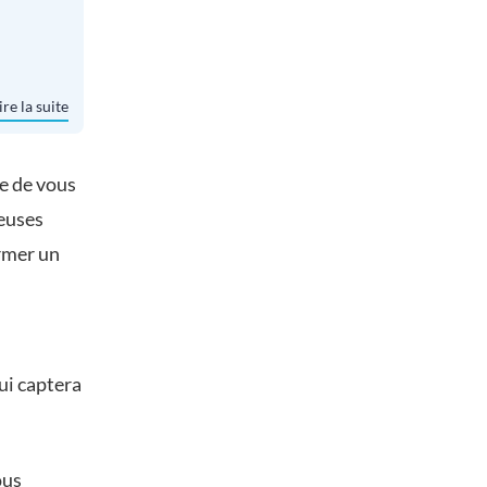
ire la suite
de de vous
reuses
ormer un
ui captera
ous