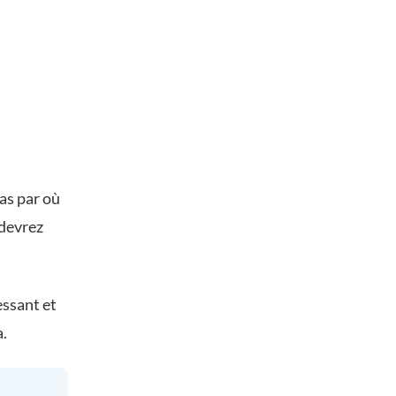
as par où
 devrez
essant et
.