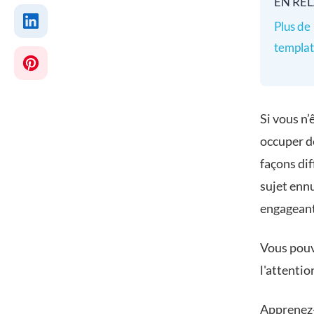
EN REL
Plus de 
templat
Si vous n’
occuper de
façons dif
sujet enn
engageant
Vous pouve
l'attentio
Apprenez-