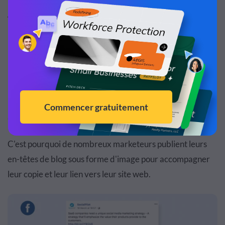
4. En-têtes de blog pour accélérer votre stratégie
marketing
Taille recommandée : 1200 x 628 pixels
Publier un lien vers Facebook n'est malheureusement pas
le type de publication le plus engageant. Votre public a
besoin de quelque chose de visuellement intéressant
avec lequel interagir.
C'est pourquoi de nombreux marketeurs publient leurs
en-têtes de blog sous forme d'image pour accompagner
leur copie et leur lien vers leur site web.