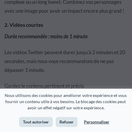
complexe ou un long tweet. Combinez vos personnages
avec une image pour avoir un impact encore plus grand !
2. Vidéos courtes
Durée recommandée : moins de 1 minute
Les vidéos Twitter peuvent durer jusqu'à 2 minutes et 20
secondes, mais nous vous recommandons de ne pas
dépasser 1 minute.
Gardez le contenu pertinent et précis.
Nous utilisons des cookies pour améliorer votre expérience et vous 
With professionally designed content blocks,
fournir un contenu utile à vos besoins. Le blocage des cookies peut 
avoir un effet négatif sur votre expérience.
you can build great looking infographics fast!
Tout autoriser
Refuser
Personnaliser
Make Free Infographics, Reports & Charts