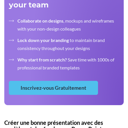
your team
Collaborate on designs
, mockups and wireframes
with your non-design colleagues
Lock down your branding
to maintain brand
consistency throughout your designs
Why start from scratch?
Save time with 1000s of
professional branded templates
Inscrivez-vous Gratuitement
Créer une bonne présentation avec des