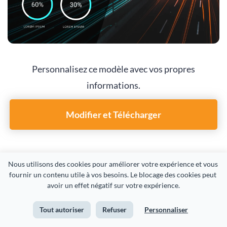
Personnalisez ce modèle avec vos propres
informations.
Modifier et Télécharger
Nous utilisons des cookies pour améliorer votre expérience et vous 
fournir un contenu utile à vos besoins. Le blocage des cookies peut 
avoir un effet négatif sur votre expérience.
17
Image de arrière-plan boisé
Tout autoriser
Refuser
Personnaliser
Les prises de vue boisées sont idéales pour tout type de