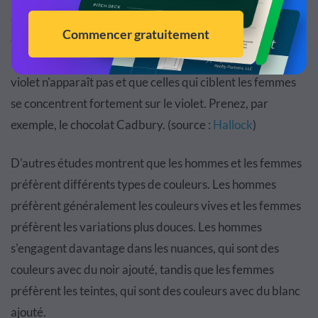
dans les couleurs préférées des hommes. Cela pourrait
être la raison pour laquelle, lorsque vous considérez les
marques qui sont largement associées aux hommes, le
violet n'apparaît pas et que celles qui ciblent les femmes
se concentrent fortement sur le violet. Prenez, par
exemple, le chocolat Cadbury. (source :
Hallock
)
D'autres études montrent que les hommes et les femmes
préfèrent différents types de couleurs. Les hommes
préfèrent généralement les couleurs vives et les femmes
préfèrent les variations plus douces. Les hommes
s'engagent davantage dans les nuances, qui sont des
couleurs avec du noir ajouté, tandis que les femmes
préfèrent les teintes, qui sont des couleurs avec du blanc
ajouté.