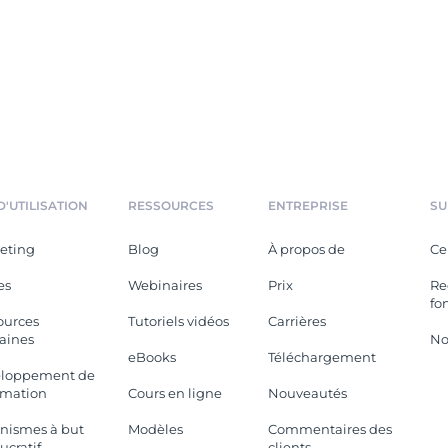
D'UTILISATION
RESSOURCES
ENTREPRISE
SU
eting
Blog
À propos de
Ce
es
Webinaires
Prix
Re
fo
ources
Tutoriels vidéos
Carrières
aines
No
eBooks
Téléchargement
loppement de
rmation
Cours en ligne
Nouveautés
nismes à but
Modèles
Commentaires des
ucratif
clients