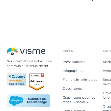
CRÉER
CAS 
Nous permettons à chacun de
Présentations
Mark
communiquer visuellement.
Infographies
Vent
Fichiers imprimables
Ress
hum
Documents
Déve
Graphiques pour les
la fo
réseaux sociaux
Orga
Graphiques et
non l