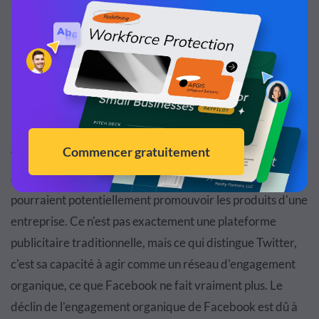
Instagram est probablement votre meilleur choix pour la
publicité mobile.
Lancer des pubs sur Twitter
Twitter brille lorsqu'il s'agit de permettre aux utilisateurs
de se
connecter avec des personnes influentes
qui
pourraient potentiellement promouvoir les produits d'une
entreprise. Ce n'est pas exactement une plateforme
publicitaire traditionnelle, mais ce qui distingue Twitter,
c'est sa capacité à agir comme un réseau d'engagement
organique, ce que Facebook ne fait vraiment plus. Le
déclin de l'engagement organique de Facebook est dû à