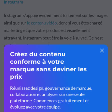
Instagram
Instagram s'appuie évidemment fortement sur les images
ainsi que sur
le contenu vidéo
, donc si vous êtes chargé
marketing et que votre produit est visuellement
attrayant, Instagram peut être la voie à suivre. Ce n'est
certainement pas une exigence, car toute personne
capable d'intégrer des composants de médias visuels
dans son plan publicitaire réussira tout aussi bien.
Les marketeurs doivent également tenir compte de la
tranche d'âge de leurs marchés cibles. Dans le cas
d'Instagram, la plupart des utilisateurs ont entre
18 et 29
ans et ont tendance à être davantage des femmes et des
minorités
. Si ces facteurs correspondent aux données
démographiques cibles de votre campagne publicitaire,